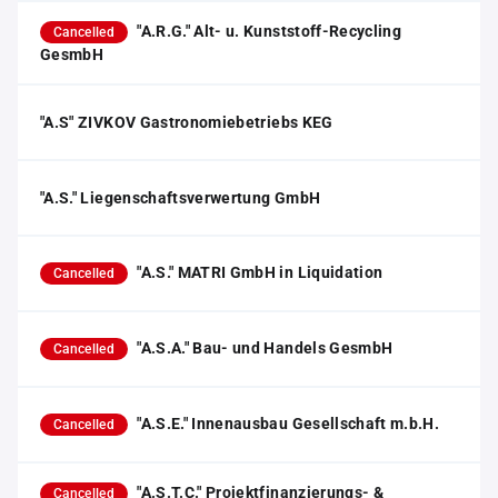
"A.R.G." Alt- u. Kunststoff-Recycling
Cancelled
GesmbH
"A.S" ZIVKOV Gastronomiebetriebs KEG
"A.S." Liegenschaftsverwertung GmbH
"A.S." MATRI GmbH in Liquidation
Cancelled
"A.S.A." Bau- und Handels GesmbH
Cancelled
"A.S.E." Innenausbau Gesellschaft m.b.H.
Cancelled
"A.S.T.C." Projektfinanzierungs- &
Cancelled