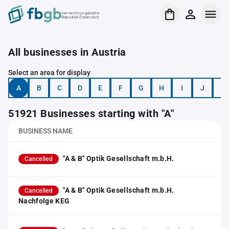
Verrechnungsstelle
Republik Österreich
All businesses in Austria
Select an area for display
A
B
C
D
E
F
G
H
I
J
K
51921 Businesses starting with "A"
BUSINESS NAME
"A & B" Optik Gesellschaft m.b.H.
Cancelled
"A & B" Optik Gesellschaft m.b.H.
Cancelled
Nachfolge KEG