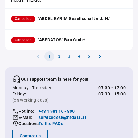
m.b.H. in Liqu.
"ABDEL KARIM Gesellschaft m.b.H."
Cancelled
"ABEDATOS" Bau GmbH
Cancelled
1
2
3
4
5
Our support team is here for you!
Monday - Thursday:
07:30 - 17:00
Friday:
07:30 - 15:00
(on working days)
Hotline:
+43 1 981 16 - 800
E-Mail:
servicedesk@hfdata.at
Questions:
To the FAQs
Contact us