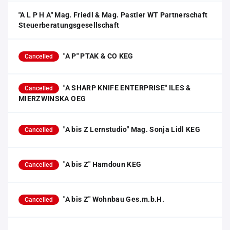
"A L P H A" Mag. Friedl & Mag. Pastler WT Partnerschaft
Steuerberatungsgesellschaft
"A P" PTAK & CO KEG
Cancelled
"A SHARP KNIFE ENTERPRISE" ILES &
Cancelled
MIERZWINSKA OEG
"A bis Z Lernstudio" Mag. Sonja Lidl KEG
Cancelled
"A bis Z" Hamdoun KEG
Cancelled
"A bis Z" Wohnbau Ges.m.b.H.
Cancelled