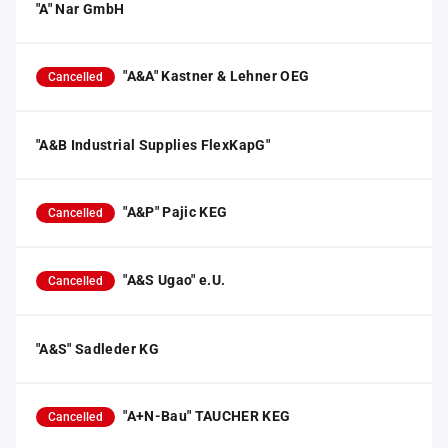
"A" Nar GmbH
"A&A" Kastner & Lehner OEG
Cancelled
"A&B Industrial Supplies FlexKapG"
"A&P" Pajic KEG
Cancelled
"A&S Ugao" e.U.
Cancelled
"A&S" Sadleder KG
"A+N-Bau" TAUCHER KEG
Cancelled