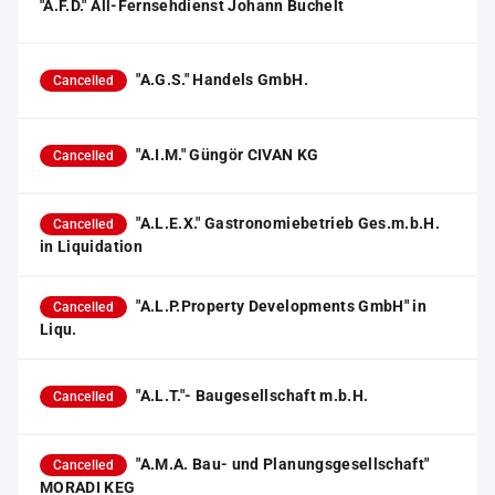
"A.F.D." All-Fernsehdienst Johann Buchelt
"A.G.S." Handels GmbH.
Cancelled
"A.I.M." Güngör CIVAN KG
Cancelled
"A.L.E.X." Gastronomiebetrieb Ges.m.b.H.
Cancelled
in Liquidation
"A.L.P.Property Developments GmbH" in
Cancelled
Liqu.
"A.L.T."- Baugesellschaft m.b.H.
Cancelled
"A.M.A. Bau- und Planungsgesellschaft"
Cancelled
MORADI KEG