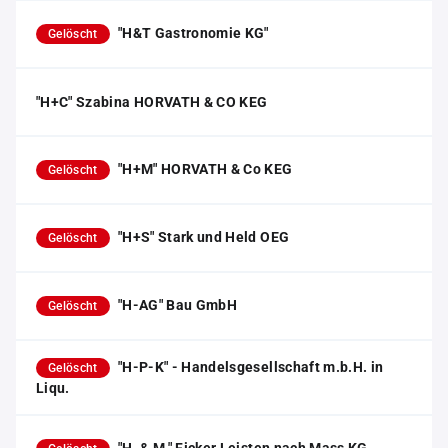
"H&T Gastronomie KG"
Gelöscht
"H+C" Szabina HORVATH & CO KEG
"H+M" HORVATH & Co KEG
Gelöscht
"H+S" Stark und Held OEG
Gelöscht
"H-AG" Bau GmbH
Gelöscht
"H-P-K" - Handelsgesellschaft m.b.H. in
Gelöscht
Liqu.