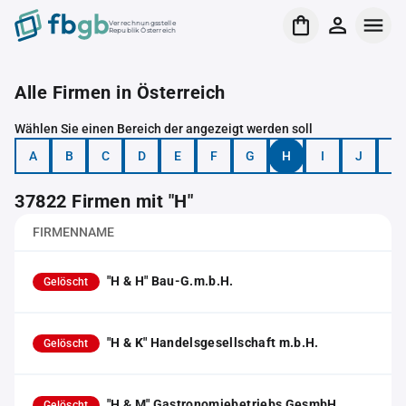
Verrechnungsstelle
Republik Österreich
Alle Firmen in Österreich
Wählen Sie einen Bereich der angezeigt werden soll
A
B
C
D
E
F
G
H
I
J
K
37822 Firmen mit "H"
FIRMENNAME
"H & H" Bau-G.m.b.H.
Gelöscht
"H & K" Handelsgesellschaft m.b.H.
Gelöscht
"H & M" Gastronomiebetriebs GesmbH
Gelöscht