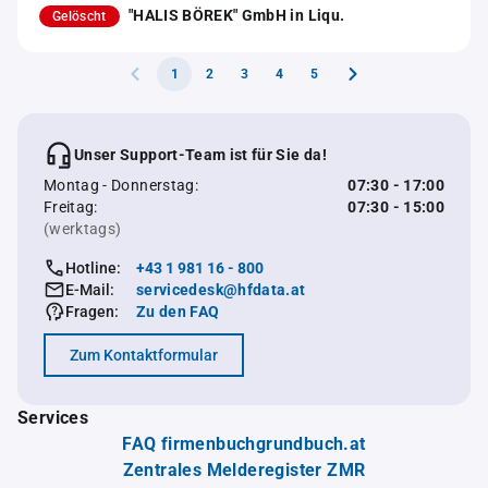
"HALIS BÖREK" GmbH in Liqu.
Gelöscht
1
2
3
4
5
Unser Support-Team ist für Sie da!
Montag - Donnerstag:
07:30 - 17:00
Freitag:
07:30 - 15:00
(werktags)
Hotline:
+43 1 981 16 - 800
E-Mail:
servicedesk@hfdata.at
Fragen:
Zu den FAQ
Zum Kontaktformular
Services
FAQ firmenbuchgrundbuch.at
Zentrales Melderegister ZMR