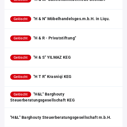
"H & N" Möbelhandelsges.m.b.H. in Liqu.
Gelöscht
"H & R - Privatstiftung"
Gelöscht
"H & S" YILMAZ KEG
Gelöscht
"H T R" Krasniqi KEG
Gelöscht
"H&L" Barghouty
Gelöscht
Steuerberatungsgesellschaft KEG
"H&L" Barghouty Steuerberatungsgesellschaft m.b.H.