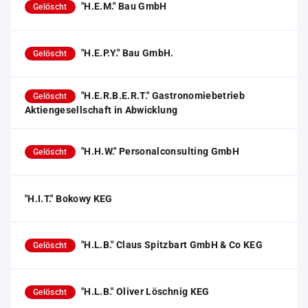
"H.E.M." Bau GmbH
Gelöscht
"H.E.P.Y." Bau GmbH.
Gelöscht
"H.E.R.B.E.R.T." Gastronomiebetrieb
Gelöscht
Aktiengesellschaft in Abwicklung
"H.H.W." Personalconsulting GmbH
Gelöscht
"H.I.T." Bokowy KEG
"H.L.B." Claus Spitzbart GmbH & Co KEG
Gelöscht
"H.L.B." Oliver Löschnig KEG
Gelöscht