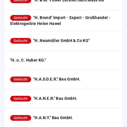
"H. & M." Ficker Leisten nach Mass KG
Gelöscht
"H. Brand" Import - Export - Großhandel -
Gelöscht
Elektrogeräte Helen Hawel
"H. Neumüller GmbH & Co KG"
Gelöscht
"H. u. C. Huber KG."
"H.A.D.D.E.R." Bau GmbH.
Gelöscht
"H.A.N.E.R." Bau GmbH.
Gelöscht
"H.A.N.Y." Bau GmbH.
Gelöscht