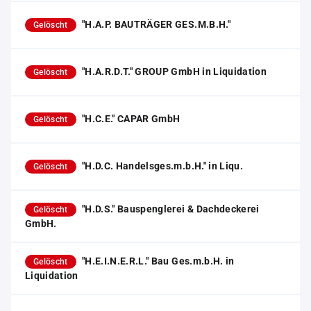
"H.A.P. BAUTRÄGER GES.M.B.H."
Gelöscht
"H.A.R.D.T." GROUP GmbH in Liquidation
Gelöscht
"H.C.E." CAPAR GmbH
Gelöscht
"H.D.C. Handelsges.m.b.H." in Liqu.
Gelöscht
"H.D.S." Bauspenglerei & Dachdeckerei
Gelöscht
GmbH.
"H.E.I.N.E.R.L." Bau Ges.m.b.H. in
Gelöscht
Liquidation