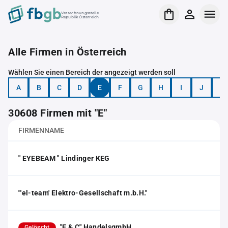
Verrechnungsstelle
Republik Österreich
Alle Firmen in Österreich
Wählen Sie einen Bereich der angezeigt werden soll
A
B
C
D
E
F
G
H
I
J
K
30608 Firmen mit "E"
FIRMENNAME
" EYEBEAM " Lindinger KEG
"'el-team' Elektro-Gesellschaft m.b.H."
"E & C" HandelsgmbH.
Gelöscht