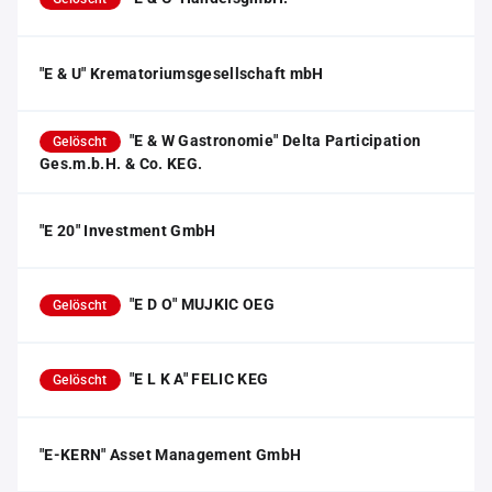
"E & U" Krematoriumsgesellschaft mbH
"E & W Gastronomie" Delta Participation
Gelöscht
Ges.m.b.H. & Co. KEG.
"E 20" Investment GmbH
"E D O" MUJKIC OEG
Gelöscht
"E L K A" FELIC KEG
Gelöscht
"E-KERN" Asset Management GmbH