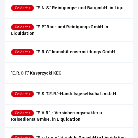
"E.N.S." Reinigungs- und BaugmbH. in Liqu.
Gelöscht
"E.P." Bau- und Reinigungs GmbH in
Gelöscht
Liquidation
"E.R.C." Immobilienvermittlungs GmbH
Gelöscht
"E.R.O.F." Kasprzycki KEG
"E.S.T.E.R."-Handelsgesellschaft m.b.H
Gelöscht
"E.V.R." - Versicherungsmakler u.
Gelöscht
Reisedienst GmbH. in Liquidation
"E.r.d.r.o.o." Handels GesmbH in Liquidation