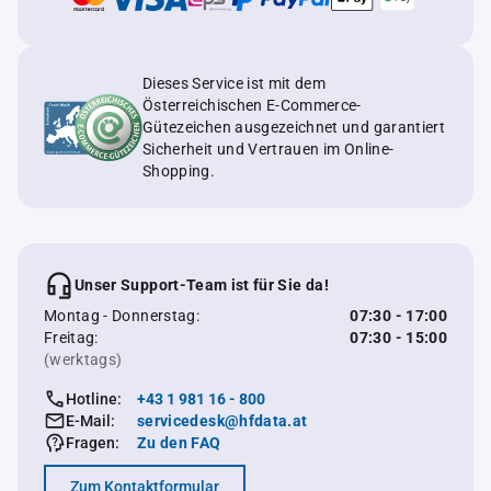
Dieses Service ist mit dem
Österreichischen E-Commerce-
Gütezeichen ausgezeichnet und garantiert
Sicherheit und Vertrauen im Online-
Shopping.
Unser Support-Team ist für Sie da!
Montag - Donnerstag:
07:30 - 17:00
Freitag:
07:30 - 15:00
(werktags)
Hotline:
+43 1 981 16 - 800
E-Mail:
servicedesk@hfdata.at
Fragen:
Zu den FAQ
Zum Kontaktformular