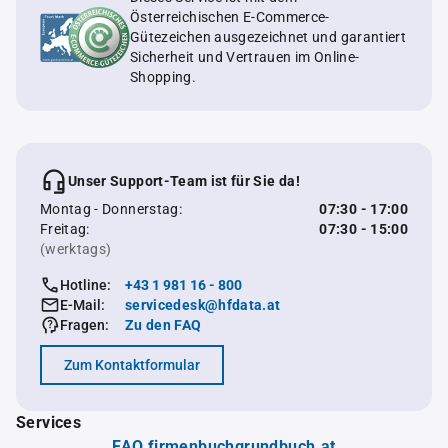
Österreichischen E-Commerce-
Gütezeichen ausgezeichnet und garantiert
Sicherheit und Vertrauen im Online-
Shopping.
Unser Support-Team ist für Sie da!
Montag - Donnerstag:
07:30 - 17:00
Freitag:
07:30 - 15:00
(werktags)
Hotline:
+43 1 981 16 - 800
E-Mail:
servicedesk@hfdata.at
Fragen:
Zu den FAQ
Zum Kontaktformular
Services
FAQ firmenbuchgrundbuch.at