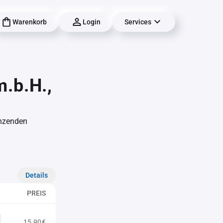
Warenkorb
Login
Services
m.b.H.,
änzenden
Details
PREIS
15,90€