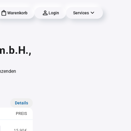
Warenkorb
Login
Services
m.b.H.,
änzenden
Details
PREIS
15,90€