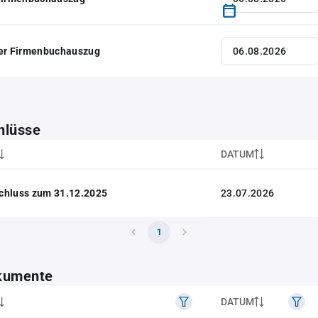
her Firmenbuchauszug
hlüsse
DATUM
chluss zum 31.12.2025
23.07.2026
1
kumente
DATUM