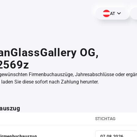
AT
anGlassGallery OG,
2569z
 gewünschten Firmenbuchauszüge, Jahresabschlüsse oder erg
aden Sie diese sofort nach Zahlung herunter.
auszug
STICHTAG
 Firmenbuchauszug