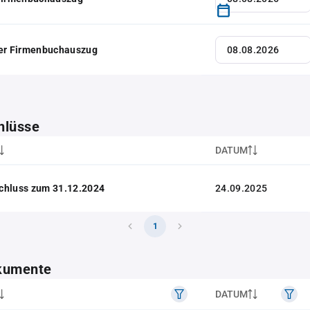
her Firmenbuchauszug
hlüsse
DATUM
chluss zum 31.12.2024
24.09.2025
1
kumente
DATUM