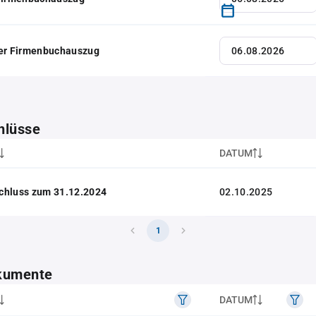
her Firmenbuchauszug
hlüsse
DATUM
chluss zum 31.12.2024
02.10.2025
1
kumente
DATUM