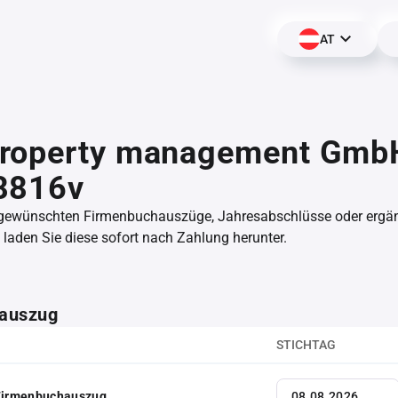
AT
roperty management Gmb
8816v
 gewünschten Firmenbuchauszüge, Jahresabschlüsse oder erg
aden Sie diese sofort nach Zahlung herunter.
auszug
STICHTAG
 Firmenbuchauszug