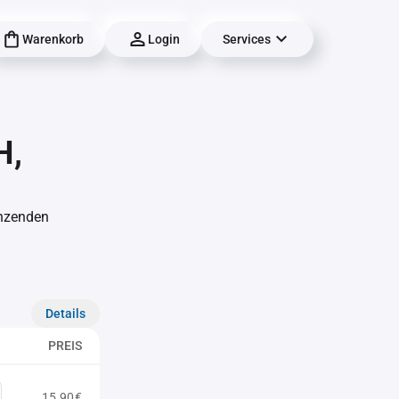
Warenkorb
Login
Services
H,
änzenden
Details
PREIS
15,90€