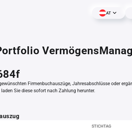
AT
Portfolio VermögensMana
,
684f
 gewünschten Firmenbuchauszüge, Jahresabschlüsse oder erg
aden Sie diese sofort nach Zahlung herunter.
auszug
STICHTAG