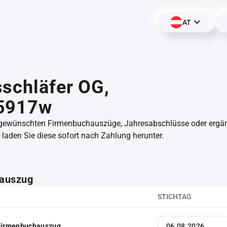
AT
schläfer OG,
5917w
 gewünschten Firmenbuchauszüge, Jahresabschlüsse oder erg
aden Sie diese sofort nach Zahlung herunter.
auszug
STICHTAG
 Firmenbuchauszug