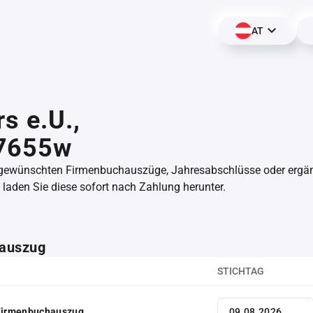
AT
rs e.U.,
7655w
 gewünschten Firmenbuchauszüge, Jahresabschlüsse oder erg
aden Sie diese sofort nach Zahlung herunter.
auszug
STICHTAG
 Firmenbuchauszug