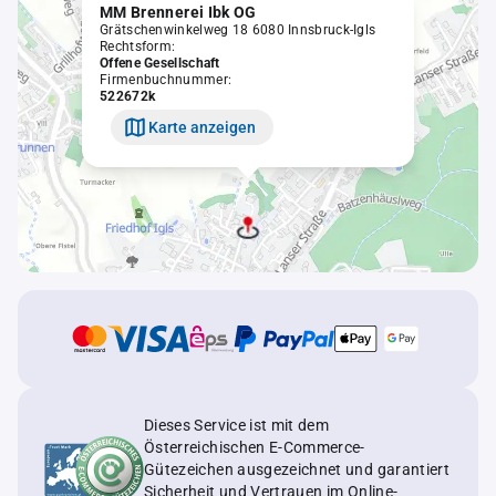
MM Brennerei Ibk OG
Grätschenwinkelweg 18 6080 Innsbruck-Igls
Rechtsform:
Offene Gesellschaft
Firmenbuchnummer:
522672k
Karte anzeigen
Dieses Service ist mit dem
Österreichischen E-Commerce-
Gütezeichen ausgezeichnet und garantiert
Sicherheit und Vertrauen im Online-