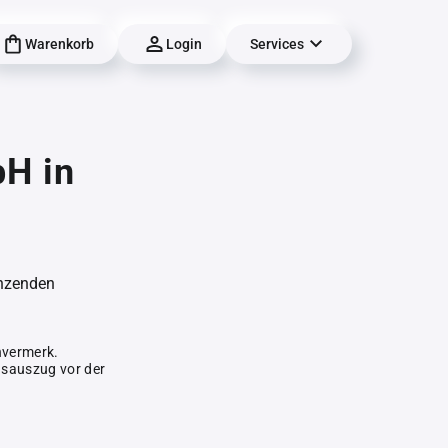
Warenkorb
Login
Services
H in
änzenden
hvermerk.
gsauszug vor der