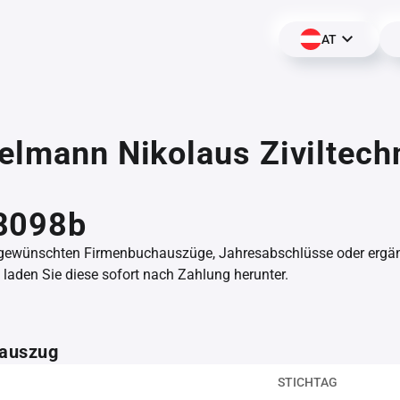
AT
elmann Nikolaus Ziviltech
,
8098b
 gewünschten Firmenbuchauszüge, Jahresabschlüsse oder erg
aden Sie diese sofort nach Zahlung herunter.
auszug
STICHTAG