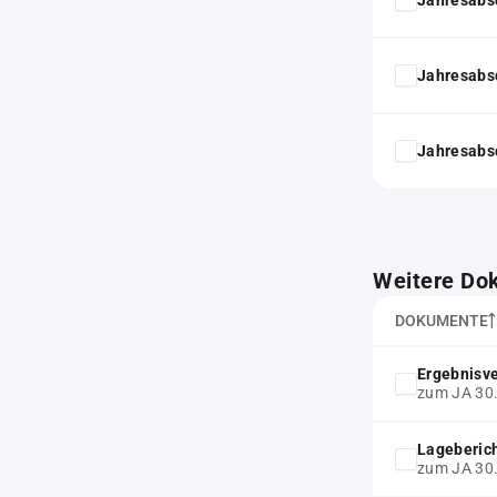
Jahresabs
Jahresabs
Weitere Do
DOKUMENTE
Ergebnisv
zum JA 30
Lageberic
zum JA 30