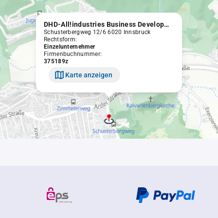
DHD-All!industries Business Development & Export Support e.U.
Schusterbergweg 12/6 6020 Innsbruck
Rechtsform:
Einzelunternehmer
Firmenbuchnummer:
375189z
Karte anzeigen