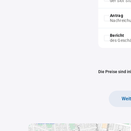
der Slot S
Antrag
Nachreich
Bericht
des Geschä
Die Preise sind i
Wei