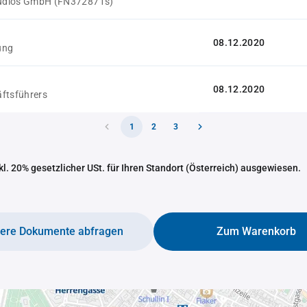
tudios GmbH (FN372871s)
08.12.2020
ung
08.12.2020
ftsführers
1
2
3
nkl. 20% gesetzlicher USt. für Ihren Standort (Österreich) ausgewiesen.
tere Dokumente abfragen
Zum Warenkorb