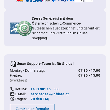
Dieses Service ist mit dem
Österreichischen E-Commerce-
Gütezeichen ausgezeichnet und garantiert
Sicherheit und Vertrauen im Online-
Shopping.
Unser Support-Team ist für Sie da!
Montag - Donnerstag:
07:30 - 17:00
Freitag:
07:30 - 15:00
(werktags)
Hotline:
+43 1 981 16 - 800
E-Mail:
servicedesk@hfdata.at
Fragen:
Zu den FAQ
Zum Kontaktformular