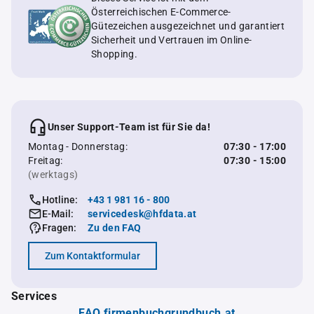
Österreichischen E-Commerce-
Gütezeichen ausgezeichnet und garantiert
Sicherheit und Vertrauen im Online-
Shopping.
Unser Support-Team ist für Sie da!
Montag - Donnerstag:
07:30 - 17:00
Freitag:
07:30 - 15:00
(werktags)
Hotline:
+43 1 981 16 - 800
E-Mail:
servicedesk@hfdata.at
Fragen:
Zu den FAQ
Zum Kontaktformular
Services
FAQ firmenbuchgrundbuch.at