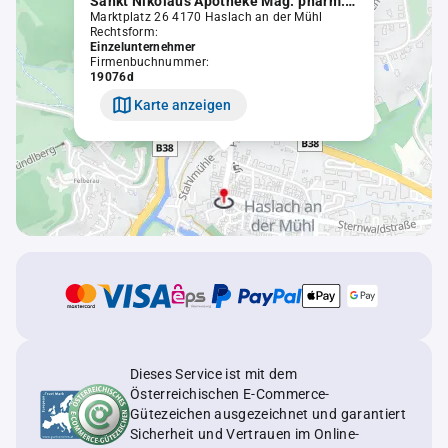
Sankt Nikolaus Apotheke Mag. pharm. Doris EIBÖCK eingetragene Unternehmerin
Marktplatz 26 4170 Haslach an der Mühl
Rechtsform:
Einzelunternehmer
Firmenbuchnummer:
19076d
Karte anzeigen
Dieses Service ist mit dem
Österreichischen E-Commerce-
Gütezeichen ausgezeichnet und garantiert
Sicherheit und Vertrauen im Online-