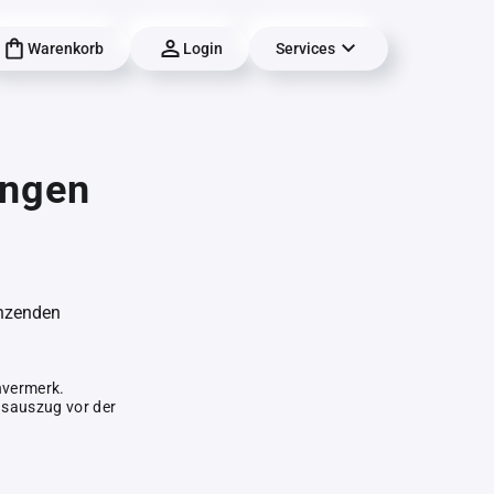
Warenkorb
Login
Services
ungen
änzenden
hvermerk.
gsauszug vor der