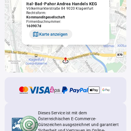
Ital-Bad-Pahor Andrea Handels KEG
Völkermarkterstraße 84 9020 Klagenfurt
Rechtsform:
Kommanditgesellschaft
Firmenbuchnummer:
160907d
Karte anzeigen
Dieses Service ist mit dem
Österreichischen E-Commerce-
Gütezeichen ausgezeichnet und garantiert
Sicherheit und Vertrauen im Online-