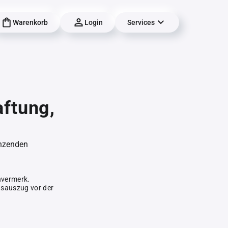
Warenkorb
Login
Services
aftung,
änzenden
hvermerk.
gsauszug vor der