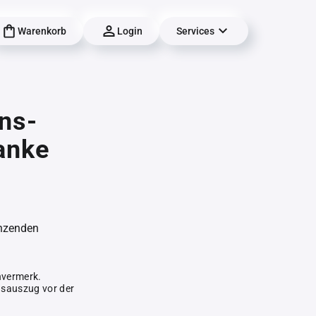
Warenkorb
Login
Services
ns-
anke
änzenden
hvermerk.
gsauszug vor der