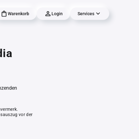
Warenkorb
Login
Services
ia
änzenden
hvermerk.
gsauszug vor der