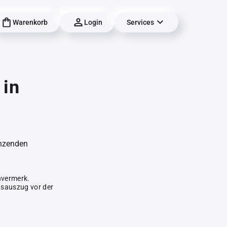
Warenkorb
Login
Services
 in
änzenden
hvermerk.
gsauszug vor der