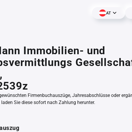
AT
Mann Immobilien- und
bsvermittlungs Gesellscha
,
2539z
 gewünschten Firmenbuchauszüge, Jahresabschlüsse oder erg
aden Sie diese sofort nach Zahlung herunter.
auszug