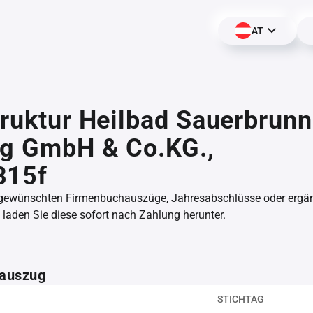
AT
truktur Heilbad Sauerbrunn
ng GmbH & Co.KG.,
815f
 gewünschten Firmenbuchauszüge, Jahresabschlüsse oder erg
aden Sie diese sofort nach Zahlung herunter.
auszug
STICHTAG