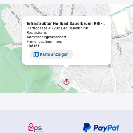
Infrastruktur Heilbad Sauerbrunn RBI-Leasing GmbH & Co.KG.
Hartiggasse 4 7202 Bad Sauerbrunn
Rechtsform:
Kommanditgesellschaft
Firmenbuchnummer:
10815f
Karte anzeigen