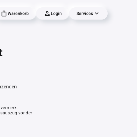
Warenkorb
Login
Services
t
änzenden
hvermerk.
gsauszug vor der