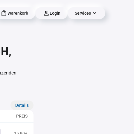
Warenkorb
Login
Services
H,
änzenden
Details
PREIS
15,90€