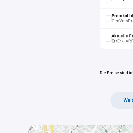
Protokoll
GenVersPr
Aktuelle F
ErrErkl AR
Die Preise sind i
Wei