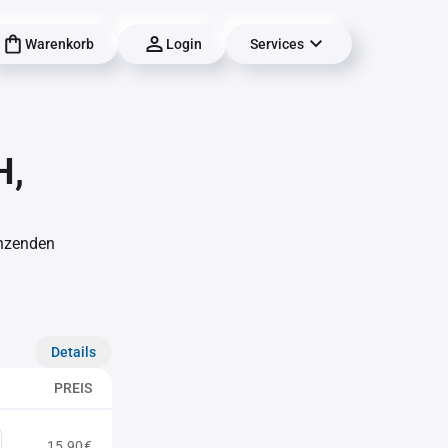
Warenkorb
Login
Services
H,
änzenden
Details
PREIS
15,90€