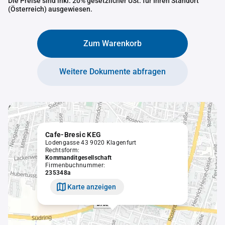
Die Preise sind inkl. 20% gesetzlicher USt. für Ihren Standort
(Österreich) ausgewiesen.
Zum Warenkorb
Weitere Dokumente abfragen
Cafe-Bresic KEG
Lodengasse 43 9020 Klagenfurt
Rechtsform:
Kommanditgesellschaft
Firmenbuchnummer:
235348a
Karte anzeigen