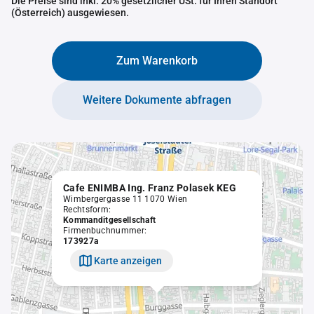
Die Preise sind inkl. 20% gesetzlicher USt. für Ihren Standort
(Österreich) ausgewiesen.
Zum Warenkorb
Weitere Dokumente abfragen
Cafe ENIMBA Ing. Franz Polasek KEG
Wimbergergasse 11 1070 Wien
Rechtsform:
Kommanditgesellschaft
Firmenbuchnummer:
173927a
Karte anzeigen