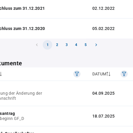
chluss zum 31.12.2021
02.12.2022
chluss zum 31.12.2020
05.02.2022
1
2
3
4
5
kumente
DATUM
gung der Änderung der
04.09.2025
nschrift
santrag
18.07.2025
r.beginn GF_D